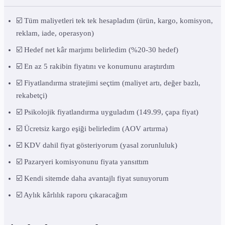
☑️ Tüm maliyetleri tek tek hesapladım (ürün, kargo, komisyon,
reklam, iade, operasyon)
☑️ Hedef net kâr marjımı belirledim (%20-30 hedef)
☑️ En az 5 rakibin fiyatını ve konumunu araştırdım
☑️ Fiyatlandırma stratejimi seçtim (maliyet artı, değer bazlı,
rekabetçi)
☑️ Psikolojik fiyatlandırma uyguladım (149.99, çapa fiyat)
☑️ Ücretsiz kargo eşiği belirledim (AOV artırma)
☑️ KDV dahil fiyat gösteriyorum (yasal zorunluluk)
☑️ Pazaryeri komisyonunu fiyata yansıttım
☑️ Kendi sitemde daha avantajlı fiyat sunuyorum
☑️ Aylık kârlılık raporu çıkaracağım