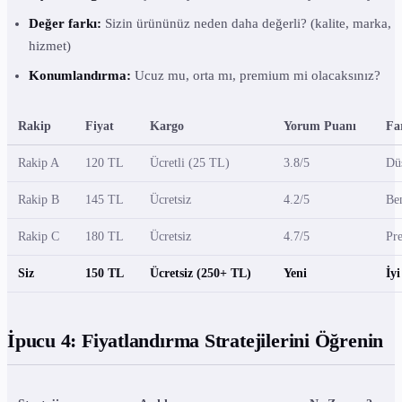
Değer farkı:
Sizin ürününüz neden daha değerli? (kalite, marka,
hizmet)
Konumlandırma:
Ucuz mu, orta mı, premium mi olacaksınız?
Rakip
Fiyat
Kargo
Yorum Puanı
Fa
Rakip A
120 TL
Ücretli (25 TL)
3.8/5
Düş
Rakip B
145 TL
Ücretsiz
4.2/5
Ben
Rakip C
180 TL
Ücretsiz
4.7/5
Pr
Siz
150 TL
Ücretsiz (250+ TL)
Yeni
İyi
İpucu 4: Fiyatlandırma Stratejilerini Öğrenin