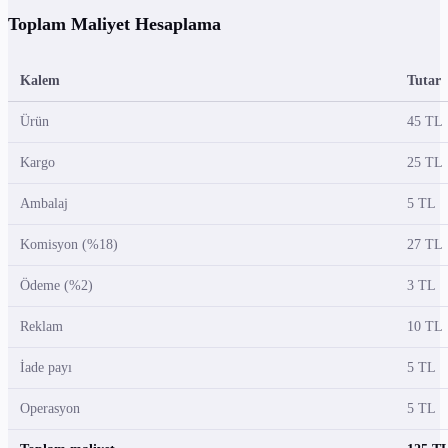
Toplam Maliyet Hesaplama
Kalem
Tutar
Ürün
45 TL
Kargo
25 TL
Ambalaj
5 TL
Komisyon (%18)
27 TL
Ödeme (%2)
3 TL
Reklam
10 TL
İade payı
5 TL
Operasyon
5 TL