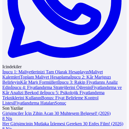
Icindekiler
İpucu 1: Maliyetlerinizi Tam Olarak Hesaplayın
Maliyet
Kalemleri
Toplam Maliyet Hesaplama
İpucu 2: Kâr Marjınızı
Belirleyin
Kâr Marjı Formülleri
İpucu 3: Rakip Fiyatlarını Analiz
Edin
İpucu 4: Fiyatlandırma Stratejilerini Öğrenin
Fiyatlandırma ve
Kâr Analizi Beekod ile
İpucu 5: Psikolojik Fiyatlandırma
Tekniklerini Kullanın
Bonus: Fiyat Belirleme Kontrol
Listesi
Fiyatlandırma Hataları
Sonuç
Son Yazilar
Girişimciler İçin Zihin Açan 30 Muhteşem Belgesel! (2026)
8 Nis
Her Girişimcinin Mutlaka İzlemesi Gereken 30 Enfes Film! (2026)
8 Nis