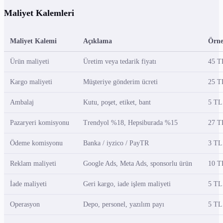
Maliyet Kalemleri
Maliyet Kalemi
Açıklama
Örne
Ürün maliyeti
Üretim veya tedarik fiyatı
45 T
Kargo maliyeti
Müşteriye gönderim ücreti
25 T
Ambalaj
Kutu, poşet, etiket, bant
5 TL
Pazaryeri komisyonu
Trendyol %18, Hepsiburada %15
27 T
Ödeme komisyonu
Banka / iyzico / PayTR
3 TL
Reklam maliyeti
Google Ads, Meta Ads, sponsorlu ürün
10 T
İade maliyeti
Geri kargo, iade işlem maliyeti
5 TL
Operasyon
Depo, personel, yazılım payı
5 TL 