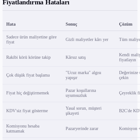
Fiyatlandırma Hataları
Hata
Sonuç
Çözüm
Sadece ürün maliyetine göre
Gizli maliyetler kârı yer
Tüm maliyet
fiyat
Kendi maliy
Rakibi körü körüne takip
Kârsız satış
fiyatlayın
"Ucuz marka" algısı
Değerinize 
Çok düşük fiyat başlama
yapışır
çekin
Pazar koşullarına
Fiyat hiç değiştirmemek
Çeyreklik f
uyumsuzluk
Yasal sorun, müşteri
KDV'siz fiyat gösterme
B2C'de KDV
şikayeti
Komisyonu hesaba
Pazaryerinde zarar
Komisyon +
katmamak