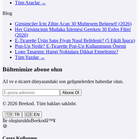
Tüm Araçlar →
Blog
Girişimciler İçin Zihin Açan 30 Muhteşem Belgesel! (2026)
Her Girişimcinin Mutlaka İzlemesi Gereken 30 Enfes Film!
(2026)
E-Ticarette Ürün Satış Fiyatı Nasıl Belirlenir? (5 Etkili İpucu)
Pop-Up Nedir? E-Ticarette Pop-Up Kullanımının Önemi
Logo Tasarımı: Hangi Noktalara Dikkat Etmelisiniz?
Tüm Yazılar →
Bültenimize abone olun
AI ve e-ticaret dünyasındaki son gelişmelerden haberdar olun.
Abone Ol
©
2026
Beekod
.
Tüm hakları saklıdır.
🇹🇷
TR
🇬🇧
EN
İle oluşturuldu
Beekod
â™¥
🍪
Çerez Kullanımı