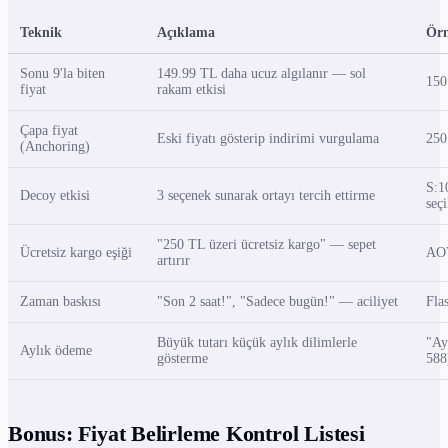
Teknik
Açıklama
Ör
Sonu 9'la biten
149.99 TL daha ucuz algılanır — sol
150
fiyat
rakam etkisi
Çapa fiyat
Eski fiyatı gösterip indirimi vurgulama
250
(Anchoring)
S:1
Decoy etkisi
3 seçenek sunarak ortayı tercih ettirme
seçi
"250 TL üzeri ücretsiz kargo" — sepet
Ücretsiz kargo eşiği
AOV
artırır
Zaman baskısı
"Son 2 saat!", "Sadece bugün!" — aciliyet
Fla
Büyük tutarı küçük aylık dilimlerle
"Ay
Aylık ödeme
gösterme
588
Bonus: Fiyat Belirleme Kontrol Listesi