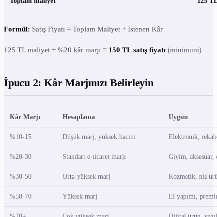
Toplam maliyet
125 T
Formül:
Satış Fiyatı = Toplam Maliyet + İstenen Kâr
125 TL maliyet + %20 kâr marjı =
150 TL satış fiyatı
(minimum)
İpucu 2: Kâr Marjınızı Belirleyin
Kâr Marjı
Hesaplama
Uygun
%10-15
Düşük marj, yüksek hacim
Elektronik, rekab
%20-30
Standart e-ticaret marjı
Giyim, aksesuar, 
%30-50
Orta-yüksek marj
Kozmetik, niş ür
%50-70
Yüksek marj
El yapımı, premi
%70+
Çok yüksek marj
Dijital ürün, yaz