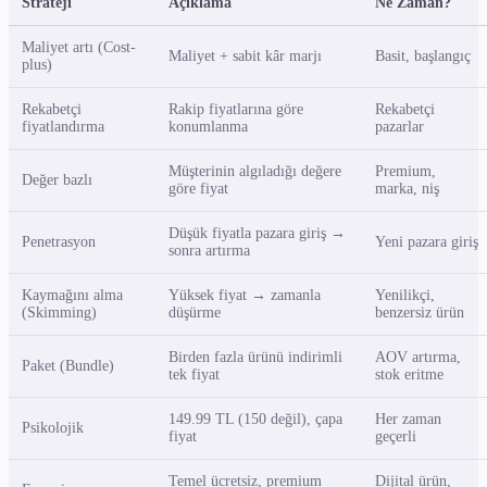
Strateji
Açıklama
Ne Zaman?
Maliyet artı (Cost-
Maliyet + sabit kâr marjı
Basit, başlangıç
plus)
Rekabetçi
Rakip fiyatlarına göre
Rekabetçi
fiyatlandırma
konumlanma
pazarlar
Müşterinin algıladığı değere
Premium,
Değer bazlı
göre fiyat
marka, niş
Düşük fiyatla pazara giriş →
Penetrasyon
Yeni pazara giriş
sonra artırma
Kaymağını alma
Yüksek fiyat → zamanla
Yenilikçi,
(Skimming)
düşürme
benzersiz ürün
Birden fazla ürünü indirimli
AOV artırma,
Paket (Bundle)
tek fiyat
stok eritme
149.99 TL (150 değil), çapa
Her zaman
Psikolojik
fiyat
geçerli
Temel ücretsiz, premium
Dijital ürün,