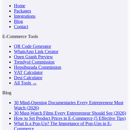
Home
Packages
Integrations
Blog
Contact
E-Commerce Tools
QR Code Generator
WhatsApp Link Creator
Open Graph Preview
Trendyol Commission
Hepsiburada Commission
VAT Calculator
Desi Calculator
All Tools →
Blog
30 Mind-Opening Documentaries Every Entrepreneur Must
Watch (2026)
30 Must-Watch Films Every Entrepreneur Should See (2026)
How to Set Product Prices in E-Commerce (5 Effective Tips)
What Is a Pop-Up? The Importance of Pop-Ups in E-
Commerce